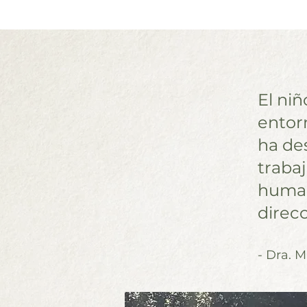
El ni
entorn
ha des
trabaj
human
direcc
- Dra. 