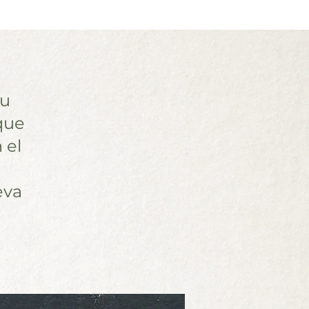
su
 que
 el
eva