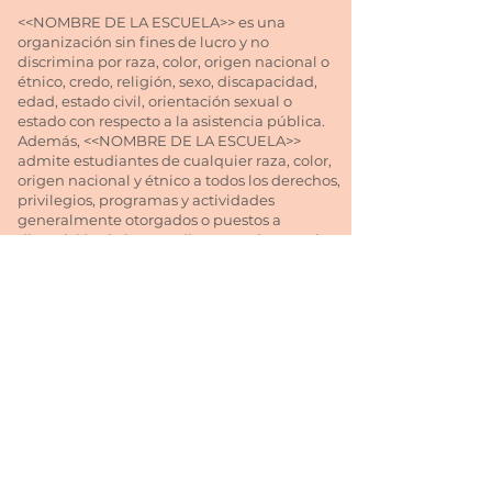
<<NOMBRE DE LA ESCUELA>> es una
organización sin fines de lucro y no
discrimina por raza, color, origen nacional o
étnico, credo, religión, sexo, discapacidad,
edad, estado civil, orientación sexual o
estado con respecto a la asistencia pública.
Además, <<NOMBRE DE LA ESCUELA>>
admite estudiantes de cualquier raza, color,
origen nacional y étnico a todos los derechos,
privilegios, programas y actividades
generalmente otorgados o puestos a
disposición de los estudiantes en la escuela.
No discrimina por motivos de raza, color,
origen nacional y étnico en la
administración de sus políticas educativas,
políticas de admisión, programas de becas y
préstamos, atletismo y otros programas
administrados por la escuela.
<<NOMBRE DE LA ESCUELA>> es una
organización 501(c)(3) sin fines de lucro
Lea nuestra Política de Privacidad